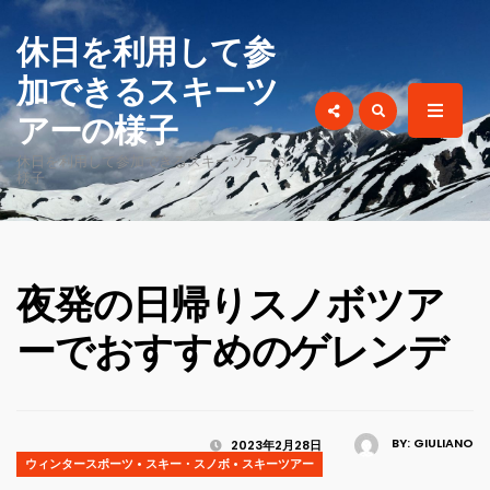
for:
休日を利用して参
加できるスキーツ
アーの様子
休日を利用して参加できるスキーツアーの
様子
夜発の日帰りスノボツア
ーでおすすめのゲレンデ
BY:
GIULIANO
2023年2月28日
ウィンタースポーツ
•
スキー・スノボ
•
スキーツアー